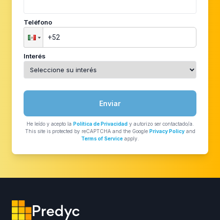
Teléfono
Interés
Enviar
He leído y acepto la
Política de Privacidad
y autorizo ser contactado/a.
This site is protected by reCAPTCHA and the Google
Privacy Policy
and
Terms of Service
apply.
Predyc