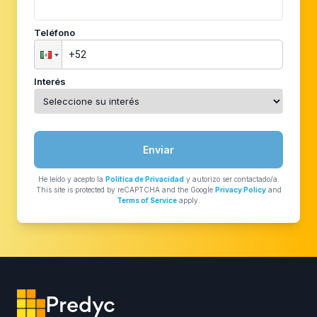
Teléfono
Interés
Enviar
He leído y acepto la
Política de Privacidad
y autorizo ser contactado/a.
This site is protected by reCAPTCHA and the Google
Privacy Policy
and
Terms of Service
apply.
Predyc