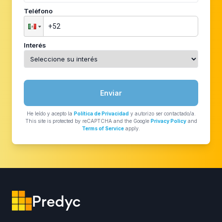
Teléfono
Interés
Enviar
He leído y acepto la
Política de Privacidad
y autorizo ser contactado/a.
This site is protected by reCAPTCHA and the Google
Privacy Policy
and
Terms of Service
apply.
Predyc