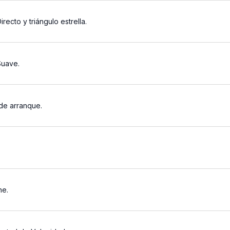
recto y triángulo estrella.
Suave.
de arranque.
ne.