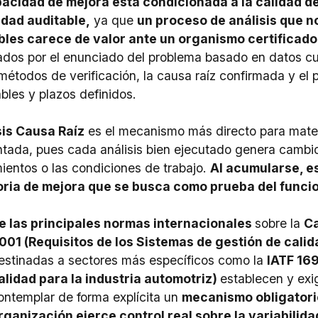
acidad de mejora está condicionada a la calidad de
idad auditable,
ya que
un proceso de análisis que n
bles carece de valor ante un organismo certificado
dos por el enunciado del problema basado en datos cuant
métodos de verificación, la causa raíz confirmada y el 
bles y plazos definidos.
sis Causa Raíz
es el mecanismo más directo para mater
ada, pues cada análisis bien ejecutado genera cambios 
ientos o las condiciones de trabajo.
Al acumularse, e
oria de mejora que se busca como prueba del funci
e las principales normas internacionales
sobre la
Ca
001
(Requisitos de los Sistemas de gestión de calid
estinadas a sectores más específicos como la
IATF 169
alidad para la industria automotriz)
establecen y ex
ontemplar de forma explícita un
mecanismo obligatori
rganización ejerce control real sobre la variabili