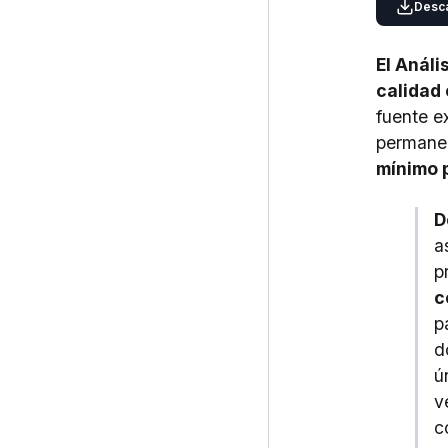
Desca
El Análi
calidad 
fuente e
permanen
mínimo 
D
a
p
c
p
d
ú
v
c