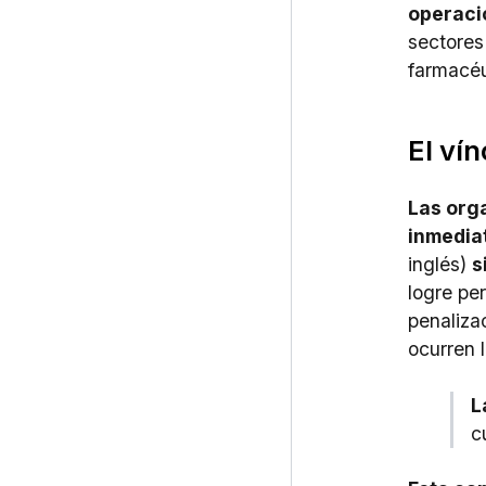
operaci
sectores
farmacéut
El ví
Las org
inmedia
inglés)
s
logre per
penaliza
ocurren 
L
c