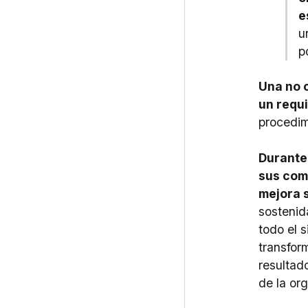
e
u
p
Una no 
un requ
procedim
Durante 
sus com
mejora s
sostenida
todo el 
transfor
resultad
de la or