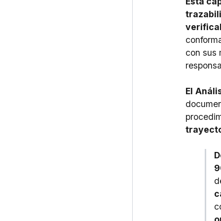
Esta cap
trazabil
verifica
conforma
con sus 
responsa
El
Análi
document
procedim
trayect
D
9
d
c
c
o