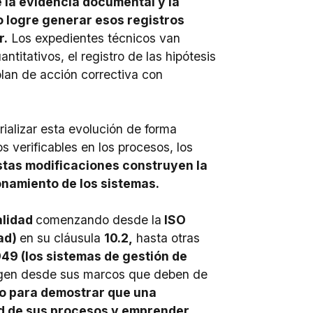
 la evidencia documental y la
o logre generar esos registros
r.
Los expedientes técnicos van
itativos, el registro de las hipótesis
plan de acción correctiva con
ializar esta evolución de forma
verificables en los procesos, los
stas modificaciones construyen la
onamiento de los sistemas.
lidad
comenzando desde la
ISO
ad)
en su cláusula
10.2,
hasta otras
49 (los sistemas de gestión de
igen desde sus marcos que deben de
o para demostrar que una
dad de sus procesos y emprender