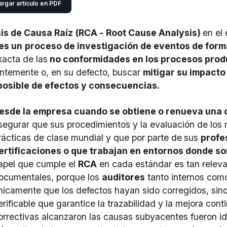
rgar artículo en PDF
sis de Causa Raíz
(
RCA -
Root Cause Analysis
)
en el
es un
proceso de investigación de eventos de form
xacta de las
no conformidades en los procesos produ
temente o, en su defecto, buscar
mitigar su impacto
posible de efectos y consecuencias.
esde la empresa cuando se obtiene o renueva una c
segurar que sus procedimientos y la evaluación de los
rácticas de clase mundial y que por parte de
sus
profe
ertificaciones o que trabajan en entornos donde so
apel que cumple el
RCA
en cada estándar es tan releva
ocumentales, porque los
auditores
tanto internos como
nicamente que los defectos hayan sido corregidos, sino
erificable que garantice la trazabilidad y la mejora co
orrectivas alcanzaron las causas subyacentes fueron i