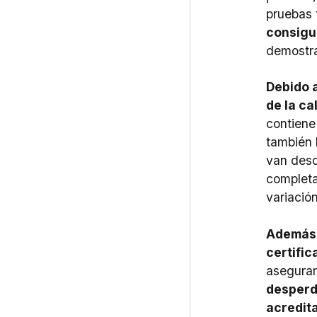
pruebas 
consigu
demostr
Debido 
de la ca
contien
también 
van des
completa
variación
Además,
certifi
asegurar
desperd
acredit