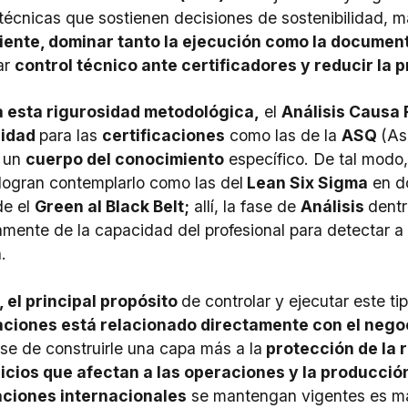
técnicas que sostienen decisiones de sostenibilidad, m
iente, dominar tanto la ejecución como la documen
ar
control técnico ante certificadores y reducir la 
a esta rigurosidad metodológica,
el
Análisis Causa 
lidad
para las
certificaciones
como las de la
ASQ
(As
e un
cuerpo del conocimiento
específico. De tal modo,
logran contemplarlo como las del
Lean Six Sigma
en do
de el
Green al Black Belt;
allí, la fase de
Análisis
dentr
mente de la capacidad del profesional para detectar a 
.
 el principal propósito
de controlar y ejecutar este ti
caciones está relacionado directamente con el nego
se de construirle una capa más a la
protección de la r
icios que afectan a las operaciones y la producció
aciones internacionales
se mantengan vigentes es m