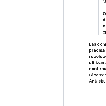
r
O
d
c
p
Las comp
precisa 
recolec
utilizan
confirm
(Abarcan
Análisis