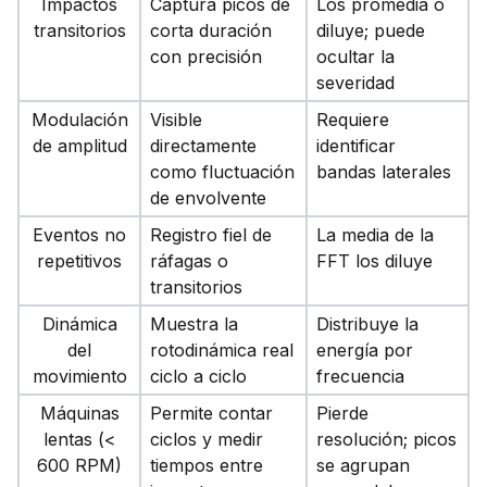
Impactos
Captura picos de
Los promedia o
transitorios
corta duración
diluye; puede
con precisión
ocultar la
severidad
Modulación
Visible
Requiere
de amplitud
directamente
identificar
como fluctuación
bandas laterales
de envolvente
Eventos no
Registro fiel de
La media de la
repetitivos
ráfagas o
FFT
los diluye
transitorios
Dinámica
Muestra la
Distribuye la
del
rotodinámica real
energía por
movimiento
ciclo a ciclo
frecuencia
Máquinas
Permite contar
Pierde
lentas
(<
ciclos y medir
resolución; picos
600 RPM)
tiempos entre
se agrupan