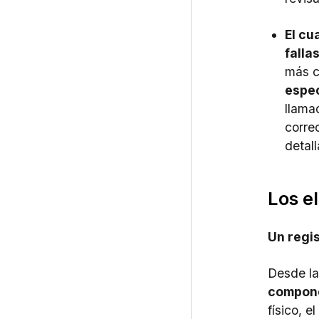
El cu
fallas
más c
espec
llama
corre
detal
Los e
Un regi
Desde l
compon
físico, e