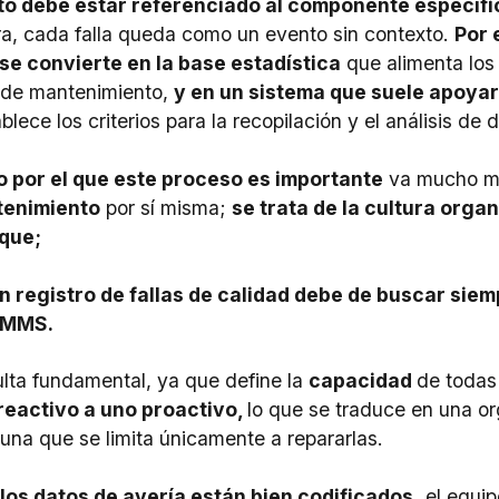
to debe estar referenciado al componente específ
ra, cada falla queda como un evento sin contexto.
Por 
se convierte en la base estadística
que alimenta los a
s de mantenimiento,
y en un sistema que suele apoya
blece los criterios para la recopilación y el análisis de d
o por el que este proceso es importante
va mucho má
tenimiento
por sí misma;
se trata de la cultura orga
rque;
n registro de fallas de calidad debe de buscar siemp
MMS.
ulta fundamental, ya que define la
capacidad
de todas
reactivo a uno proactivo,
lo que se traduce en una or
 una que se limita únicamente a repararlas.
los datos de avería están bien codificados,
el equip