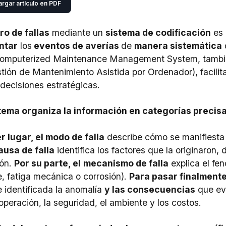
rgar artículo en PDF
tro de fallas
mediante un
sistema de codificación
es 
ntar
los
eventos de averías
de
manera sistemática
omputerized Maintenance Management System
, tamb
tión de Mantenimiento Asistida por Ordenador
), facil
decisiones estratégicas.
stema organiza la información en categorías precis
r lugar, el modo de falla
describe cómo se manifiesta l
ausa de falla
identifica los factores que la originaron
ión.
Por su parte, el
mecanismo de falla
explica el fe
, fatiga mecánica o corrosión).
Para pasar finalmente
 identificada la anomalía
y las consecuencias
que eva
operación, la seguridad, el ambiente y los costos.