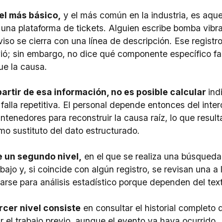
vel más básico,
y el más común en la industria, es aque
una plataforma de tickets. Alguien escribe bomba vibra 
viso se cierra con una línea de descripción. Ese registr
vió; sin embargo, no dice qué componente específico fa
ue la causa.
partir de esa información, no es posible calcular
ind
 falla repetitiva. El personal depende entonces del int
ntenedores para reconstruir la causa raíz, lo que resu
mo sustituto del dato estructurado.
e un segundo nivel,
en el
que se realiza una búsqueda 
abajo y, si coincide con algún registro, se revisan una a
arse para análisis estadístico porque dependen del text
rcer nivel consiste
en consultar el historial completo 
ar el trabajo previo, aunque el evento ya haya ocurrido.