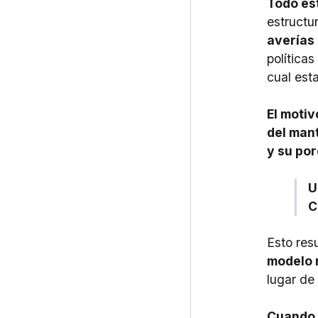
Todo es
estructu
averías 
política
cual esta
El motiv
del man
y su po
U
C
Esto res
modelo 
lugar de
Cuando 