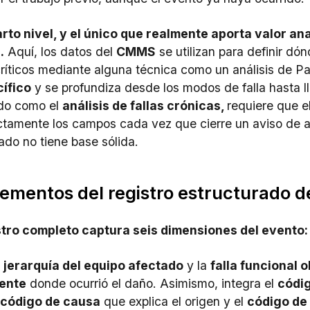
arto nivel, y el único que realmente aporta valor ana
.
Aquí, los datos del
CMMS
se utilizan para definir dó
ríticos mediante alguna técnica como un análisis de Par
ífico
y se profundiza desde los modos de falla hasta l
do como el
análisis de fallas crónicas,
requiere que 
ctamente los campos cada vez que cierre un aviso de ave
lado no tiene base sólida.
lementos del registro estructurado de
stro completo captura seis dimensiones del evento:
a
jerarquía del equipo afectado
y la
falla funcional
ente
donde ocurrió el daño. Asimismo, integra el
códi
l
código de causa
que explica el origen y el
código de