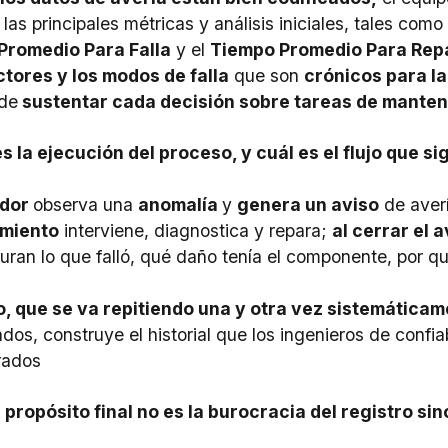
 las principales métricas y análisis iniciales, tales com
Promedio Para Falla
y el
Tiempo Promedio Para Rep
tores y los modos de falla
que son
crónicos para l
 de
sustentar cada decisión sobre tareas de manten
 la ejecución del proceso, y cuál es el flujo que si
ador
observa una
anomalía
y
genera un aviso
de aver
miento
interviene, diagnostica y repara;
al cerrar el a
uran lo que falló, qué daño tenía el componente, por q
o, que se va repitiendo una y otra vez sistemática
dos, construye el historial que los ingenieros de confia
rados
l propósito final no es la burocracia del registro si