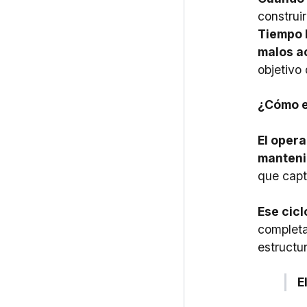
construir
Tiempo 
malos ac
objetivo
¿Cómo es
El oper
manteni
que capt
Ese cicl
completa
estructu
E