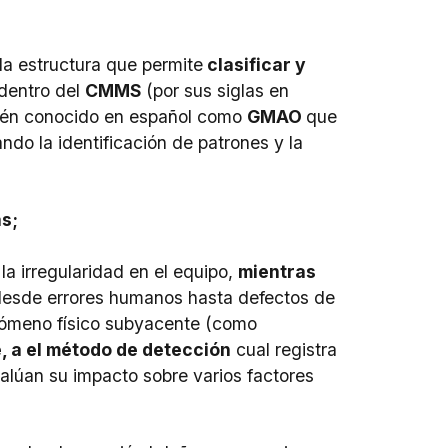
la estructura que permite
clasificar y
dentro del
CMMS
(por sus siglas en
ién conocido en español como
GMAO
que
itando la identificación de patrones y la
as;
a irregularidad en el equipo,
mientras
, desde errores humanos hasta defectos de
nómeno físico subyacente (como
, a el método de detección
cual registra
lúan su impacto sobre varios factores