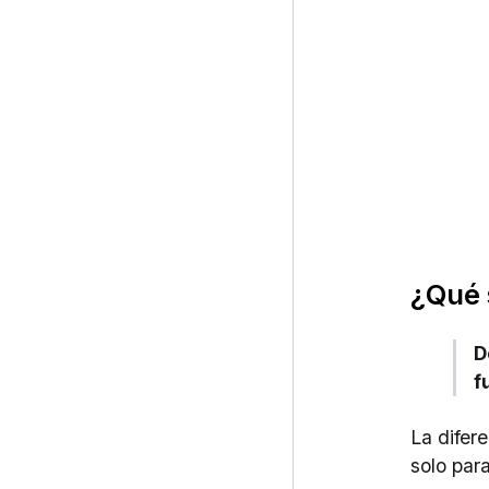
¿Qué 
D
f
La difer
solo par