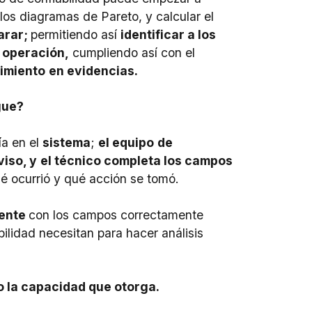
o los diagramas de Pareto, y calcular el
arar;
permitiendo así
identificar a los
a operación,
cumpliendo así con el
imiento
en evidencias.
gue?
ía en el
sistema
;
el equipo
de
viso, y
el técnico completa los campos
ué ocurrió y qué acción se tomó.
mente
con los campos correctamente
bilidad necesitan para hacer análisis
no la capacidad que otorga.