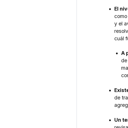
El ni
como 
y el a
resol
cuál f
A 
de
ma
co
Exist
de tr
agreg
Un te
revis